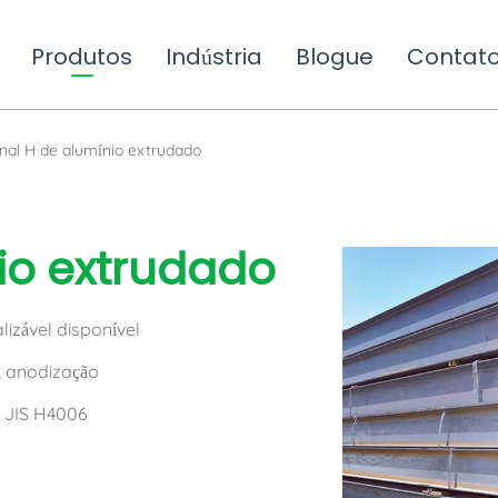
Produtos
Indústria
Blogue
Contat
nal H de alumínio extrudado
io extrudado
izável disponível
, anodização
, JIS H4006