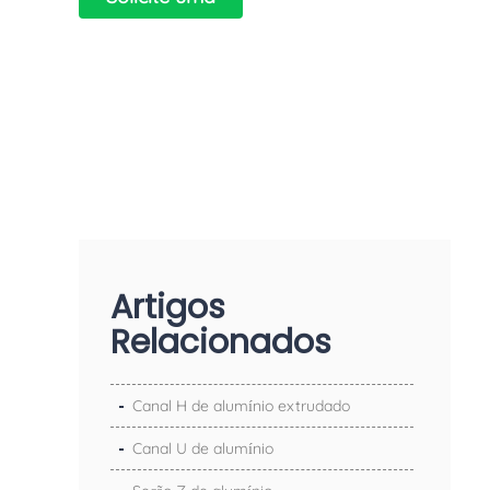
cotação
Artigos
Relacionados
Canal H de alumínio extrudado
Canal U de alumínio