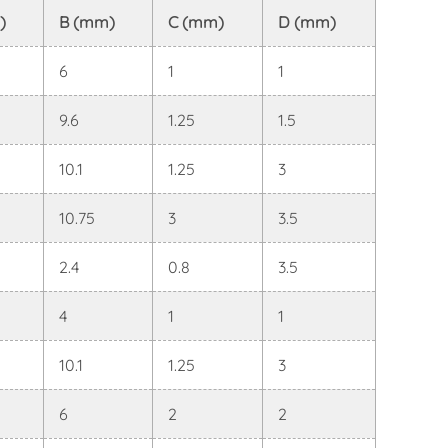
)
B (mm)
C (mm)
D (mm)
6
1
1
9.6
1.25
1.5
10.1
1.25
3
10.75
3
3.5
2.4
0.8
3.5
4
1
1
10.1
1.25
3
6
2
2