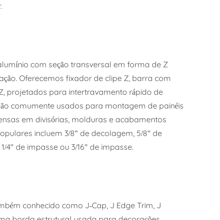
.
e alumínio com seção transversal em forma de Z
lação. Oferecemos fixador de clipe Z, barra com
 Z, projetados para intertravamento rápido de
 são comumente usados para montagem de painéis
pensas em divisórias, molduras e acabamentos
opulares incluem 3/8" de decolagem, 5/8" de
, 1/4" de impasse ou 3/16" de impasse.
ambém conhecido como J-Cap, J Edge Trim, J
 uma borda estrutural usada para decorações