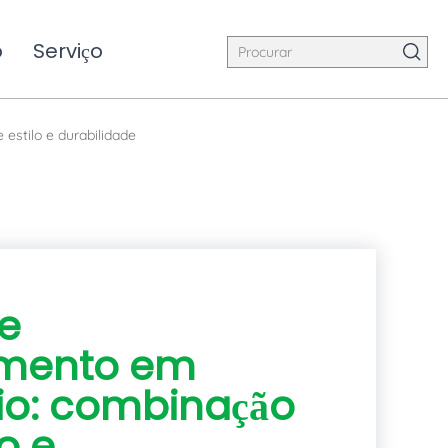
o
Serviço
estilo e durabilidade
de
mento em
io: combinação
o e