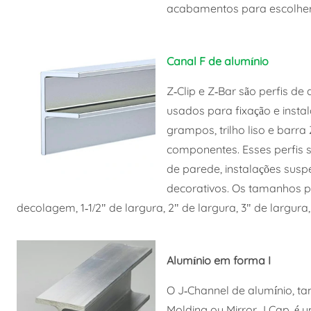
acabamentos para escolher
Canal F de alumínio
Z-Clip e Z-Bar são perfis d
usados para fixação e insta
grampos, trilho liso e barra
componentes. Esses perfis
de parede, instalações sus
decorativos. Os tamanhos p
decolagem, 1-1/2" de largura, 2" de largura, 3" de largura
Alumínio em forma I
O J-Channel de alumínio, t
Molding ou Mirror J Cap, é