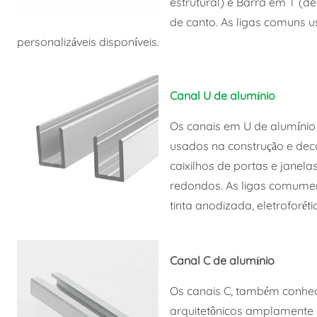
estrutural) e Barra em T (d
de canto. As ligas comuns 
personalizáveis disponíveis.
Canal U de alumínio
Os canais em U de alumínio s
usados na construção e dec
caixilhos de portas e janel
redondos. As ligas comumen
tinta anodizada, eletroforét
Canal C de alumínio
Os canais C, também conheci
arquitetônicos amplamente u